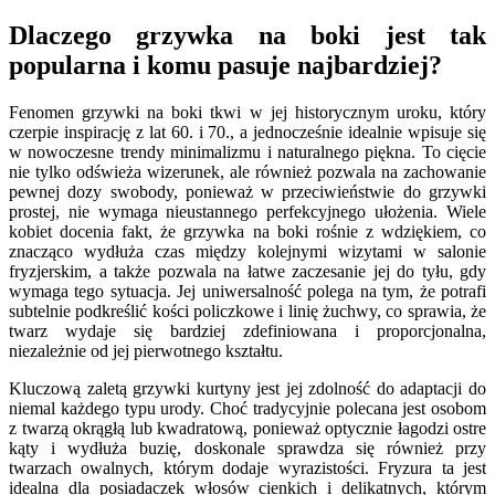
Dlaczego grzywka na boki jest tak
popularna i komu pasuje najbardziej?
Fenomen grzywki na boki tkwi w jej historycznym uroku, który
czerpie inspirację z lat 60. i 70., a jednocześnie idealnie wpisuje się
w nowoczesne trendy minimalizmu i naturalnego piękna. To cięcie
nie tylko odświeża wizerunek, ale również pozwala na zachowanie
pewnej dozy swobody, ponieważ w przeciwieństwie do grzywki
prostej, nie wymaga nieustannego perfekcyjnego ułożenia. Wiele
kobiet docenia fakt, że grzywka na boki rośnie z wdziękiem, co
znacząco wydłuża czas między kolejnymi wizytami w salonie
fryzjerskim, a także pozwala na łatwe zaczesanie jej do tyłu, gdy
wymaga tego sytuacja. Jej uniwersalność polega na tym, że potrafi
subtelnie podkreślić kości policzkowe i linię żuchwy, co sprawia, że
twarz wydaje się bardziej zdefiniowana i proporcjonalna,
niezależnie od jej pierwotnego kształtu.
Kluczową zaletą grzywki kurtyny jest jej zdolność do adaptacji do
niemal każdego typu urody. Choć tradycyjnie polecana jest osobom
z twarzą okrągłą lub kwadratową, ponieważ optycznie łagodzi ostre
kąty i wydłuża buzię, doskonale sprawdza się również przy
twarzach owalnych, którym dodaje wyrazistości. Fryzura ta jest
idealna dla posiadaczek włosów cienkich i delikatnych, którym