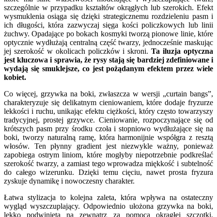
szczególnie w przypadku kształtów okrągłych lub szerokich. Efekt
wysmuklenia osiąga się dzięki strategicznemu rozdzieleniu pasm i
ich długości, która zazwyczaj sięga kości policzkowych lub linii
żuchwy. Opadające po bokach kosmyki tworzą pionowe linie, które
optycznie wydłużają centralną część twarzy, jednocześnie maskując
jej szerokość w okolicach policzków i skroni.
Ta iluzja optyczna
jest kluczowa i sprawia, że rysy stają się bardziej zdefiniowane i
wydają się smuklejsze, co jest pożądanym efektem przez wiele
kobiet.
Co więcej, grzywka na boki, zwłaszcza w wersji „curtain bangs”,
charakteryzuje się delikatnym cieniowaniem, które dodaje fryzurze
lekkości i ruchu, unikając efektu ciężkości, który często towarzyszy
tradycyjnej, prostej grzywce. Cieniowanie, rozpoczynające się od
krótszych pasm przy środku czoła i stopniowo wydłużające się na
boki, tworzy naturalną ramę, która harmonijnie współgra z resztą
włosów. Ten płynny gradient jest niezwykle ważny, ponieważ
zapobiega ostrym liniom, które mogłyby niepotrzebnie podkreślać
szerokość twarzy, a zamiast tego wprowadza miękkość i subtelność
do całego wizerunku. Dzięki temu cięciu, nawet prosta fryzura
zyskuje dynamikę i nowoczesny charakter.
Łatwa stylizacja to kolejna zaleta, która wpływa na ostateczny
wygląd wyszczuplający. Odpowiednio ułożona grzywka na boki,
lekko podwinięta na zewnątrz za pomocą okrągłej szczotki,