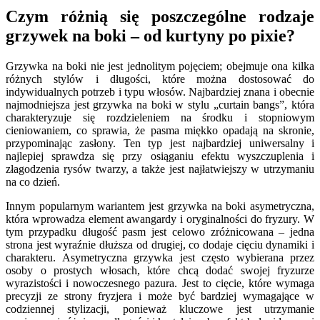
Czym różnią się poszczególne rodzaje
grzywek na boki – od kurtyny po pixie?
Grzywka na boki nie jest jednolitym pojęciem; obejmuje ona kilka
różnych stylów i długości, które można dostosować do
indywidualnych potrzeb i typu włosów. Najbardziej znana i obecnie
najmodniejsza jest grzywka na boki w stylu „curtain bangs”, która
charakteryzuje się rozdzieleniem na środku i stopniowym
cieniowaniem, co sprawia, że pasma miękko opadają na skronie,
przypominając zasłony. Ten typ jest najbardziej uniwersalny i
najlepiej sprawdza się przy osiąganiu efektu wyszczuplenia i
złagodzenia rysów twarzy, a także jest najłatwiejszy w utrzymaniu
na co dzień.
Innym popularnym wariantem jest grzywka na boki asymetryczna,
która wprowadza element awangardy i oryginalności do fryzury. W
tym przypadku długość pasm jest celowo zróżnicowana – jedna
strona jest wyraźnie dłuższa od drugiej, co dodaje cięciu dynamiki i
charakteru. Asymetryczna grzywka jest często wybierana przez
osoby o prostych włosach, które chcą dodać swojej fryzurze
wyrazistości i nowoczesnego pazura. Jest to cięcie, które wymaga
precyzji ze strony fryzjera i może być bardziej wymagające w
codziennej stylizacji, ponieważ kluczowe jest utrzymanie