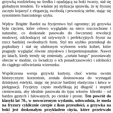
grzywką rozdzieloną na środku i opadającą na boki twarzy, stał się
globalnym trendem. To właśnie jej stylizacja sprawiła, że tę fryzurę
zaczęto kojarzyć z elegancją, swobodą i pewnością siebie, stając się
synonimem francuskiego szyku.
Wpływ Brigitte Bardot na fryzjerstwo był ogromny; jej grzywka
była cięciem, które celowo wyglądało na nieco rozczochrane i
naturalne, co doskonale pasowało do ówczesnej rewolucji
modowej, odchodzącej od sztywnych i perfekcyjnych fryzur na
rzecz bardziej swobodnych form. Styl ten szybko przeniknął do
popkultury i stał się ulubionym wyborem wielu kobiet, które
pragnęły wyglądać równie zmysłowo i bezpretensjonalnie. Nawet
po latach, kiedy trendy się zmieniały, „curtain bangs” pozostawały
obecne w modzie, co świadczy o ich ponadczasowości i zdolności
do ciągłego odświeżania wizerunku.
Współczesna wersja grzywki kurtyny, choć wierna swoim
historycznym korzeniom, została dostosowana do wymagań
dzisiejszej estetyki, stając się jeszcze bardziej elastyczna i łatwa w
pielęgnacji. Fryzjerzy często modyfikują jej długość i stopień
cieniowania, aby idealnie pasowała do typu włosów klientki – od
bardzo gęstych i falowanych, po cienkie i proste.
Ten powrót do
klasyki lat 70., w nowoczesnym wydaniu, udowadnia, że moda
na fryzury cyklicznie czerpie z ikon przeszłości, a grzywka na
boki jest doskonałym przykładem cięcia, które przetrwało