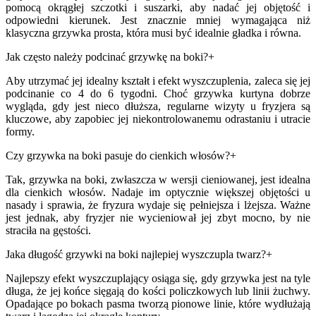
pomocą okrągłej szczotki i suszarki, aby nadać jej objętość i
odpowiedni kierunek. Jest znacznie mniej wymagająca niż
klasyczna grzywka prosta, która musi być idealnie gładka i równa.
Jak często należy podcinać grzywkę na boki?
+
Aby utrzymać jej idealny kształt i efekt wyszczuplenia, zaleca się jej
podcinanie co 4 do 6 tygodni. Choć grzywka kurtyna dobrze
wygląda, gdy jest nieco dłuższa, regularne wizyty u fryzjera są
kluczowe, aby zapobiec jej niekontrolowanemu odrastaniu i utracie
formy.
Czy grzywka na boki pasuje do cienkich włosów?
+
Tak, grzywka na boki, zwłaszcza w wersji cieniowanej, jest idealna
dla cienkich włosów. Nadaje im optycznie większej objętości u
nasady i sprawia, że fryzura wydaje się pełniejsza i lżejsza. Ważne
jest jednak, aby fryzjer nie wycieniował jej zbyt mocno, by nie
straciła na gęstości.
Jaka długość grzywki na boki najlepiej wyszczupla twarz?
+
Najlepszy efekt wyszczuplający osiąga się, gdy grzywka jest na tyle
długa, że jej końce sięgają do kości policzkowych lub linii żuchwy.
Opadające po bokach pasma tworzą pionowe linie, które wydłużają