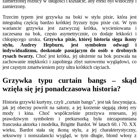
zamierzonej różnicy w długości i kształcie, aby efekt był widoczny i
zamierzony.
Trzecim typem jest grzywka na boki w stylu pixie, która jest
integralną częścią bardzo krótkiej fryzury typu pixie cut. W tym
wariancie grzywka jest zazwyczaj krótka, wycieniowana i
zaczesana na bok, często asymetrycznie, co dodaje lekkości i
chłopięcego uroku.
Grzywka pixie, której historia sięga ikony
stylu, Audrey Hepburn, jest symbolem odwagi i
indywidualizmu, doskonale pasującym do osób o drobnych
rysach twarzy.
Choć jest krótka, jej ułożenie na bok pozwala na
zachowanie miękkości i zapobiega zbyt surowemu wyglądowi, co
jest częstym zmartwieniem przy ultra krótkich cięciach.
Grzywka typu curtain bangs – skąd
wzięła się jej ponadczasowa historia?
Historia grzywki kurtyny, czyli „curtain bangs”, jest tak fascynująca,
jak jej obecny powrót na salony, a jej korzenie sięgają złotej ery
mody i kina. Choć współcześnie przeżywa renesans, jej
prawdziwym symbolem i prekursorką była niezapomniana
francuska aktorka i modelka, Brigitte Bardot. W latach 60. i 70. XX
wieku, Bardot stała się ikoną stylu, a jej charakterystyczny,
seksowny i nonszalancki wygląd, w tym długie, blond włosy z