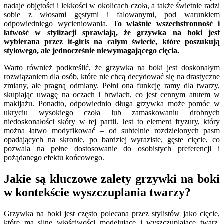
nadaje objętości i lekkości w okolicach czoła, a także świetnie radzi
sobie z włosami gęstymi i falowanymi, pod warunkiem
odpowiedniego wycieniowania.
To właśnie wszechstronność i
łatwość w stylizacji sprawiają, że grzywka na boki jest
wybierana przez it-girls na całym świecie, które poszukują
stylowego, ale jednocześnie niewymagającego cięcia.
Warto również podkreślić, że grzywka na boki jest doskonałym
rozwiązaniem dla osób, które nie chcą decydować się na drastyczne
zmiany, ale pragną odmiany. Pełni ona funkcję ramy dla twarzy,
skupiając uwagę na oczach i brwiach, co jest cennym atutem w
makijażu. Ponadto, odpowiednio długa grzywka może pomóc w
ukryciu wysokiego czoła lub zamaskowaniu drobnych
niedoskonałości skóry w tej partii. Jest to element fryzury, który
można łatwo modyfikować – od subtelnie rozdzielonych pasm
opadających na skronie, po bardziej wyraziste, gęste cięcie, co
pozwala na pełne dostosowanie do osobistych preferencji i
pożądanego efektu końcowego.
Jakie są kluczowe zalety grzywki na boki
w kontekście wyszczuplania twarzy?
Grzywka na boki jest często polecana przez stylistów jako cięcie,
które ma silne właściwości modelujące i wyszczuplające twarz,