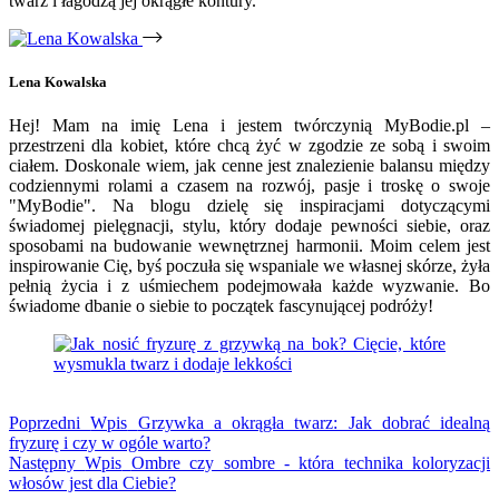
twarz i łagodzą jej okrągłe kontury.
Lena Kowalska
Hej! Mam na imię Lena i jestem twórczynią MyBodie.pl –
przestrzeni dla kobiet, które chcą żyć w zgodzie ze sobą i swoim
ciałem. Doskonale wiem, jak cenne jest znalezienie balansu między
codziennymi rolami a czasem na rozwój, pasje i troskę o swoje
"MyBodie". Na blogu dzielę się inspiracjami dotyczącymi
świadomej pielęgnacji, stylu, który dodaje pewności siebie, oraz
sposobami na budowanie wewnętrznej harmonii. Moim celem jest
inspirowanie Cię, byś poczuła się wspaniale we własnej skórze, żyła
pełnią życia i z uśmiechem podejmowała każde wyzwanie. Bo
świadome dbanie o siebie to początek fascynującej podróży!
Poprzedni
Wpis
Grzywka a okrągła twarz: Jak dobrać idealną
fryzurę i czy w ogóle warto?
Następny
Wpis
Ombre czy sombre - która technika koloryzacji
włosów jest dla Ciebie?