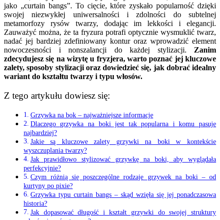
jako „curtain bangs”. To cięcie, które zyskało popularność dzięki
swojej niezwykłej uniwersalności i zdolności do subtelnej
metamorfozy rysów twarzy, dodając im lekkości i elegancji.
Zauważyć można, że ta fryzura potrafi optycznie wysmuklić twarz,
nadać jej bardziej zdefiniowany kontur oraz wprowadzić element
nowoczesności i nonszalancji do każdej stylizacji.
Zanim
zdecydujesz się na wizytę u fryzjera, warto poznać jej kluczowe
zalety, sposoby stylizacji oraz dowiedzieć się, jak dobrać idealny
wariant do kształtu twarzy i typu włosów.
Z tego artykułu dowiesz się:
Grzywka na bok – najważniejsze informacje
Dlaczego grzywka na boki jest tak popularna i komu pasuje
najbardziej?
Jakie są kluczowe zalety grzywki na boki w kontekście
wyszczuplania twarzy?
Jak prawidłowo stylizować grzywkę na boki, aby wyglądała
perfekcyjnie?
Czym różnią się poszczególne rodzaje grzywek na boki – od
kurtyny po pixie?
Grzywka typu curtain bangs – skąd wzięła się jej ponadczasowa
historia?
Jak dopasować długość i kształt grzywki do swojej struktury