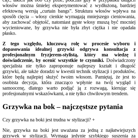
włosów można śmielej eksperymentować z wydłużoną, bardziej
efektowną wersją „curtain bangs”. Struktura włosów wpływa na
sposób cięcia – włosy cienkie wymagają mniejszego cieniowania,
aby zachować objętość, natomiast gęste włosy muszą być mocniej
wycieniowane, by grzywka nie była zbyt ciężka i nie opadała
płasko.
Z tego względu, kluczową rolę w procesie wyboru i
dopasowania idealnej grzywki odgrywa konsultacja z
profesjonalnym fryzjerem-stylistą, który ma wiedzę i
doświadczenie, by ocenić wszystkie te czynniki.
Doświadczony
specjalista nie tylko zaproponuje najlepszy kształt i długość
grzywki, ale także doradzi w kwestii technik stylizacji i produktów,
które będą najlepiej służyć twoim włosom. Pamiętaj, że jest to
osobista decyzja, która znacząco wpłynie na twój wygląd i
samoocenę, dlatego warto podjąć ją z rozwagą, kierując się
profesjonalnymi wskazówkami, a nie tylko chwilowym trendem.
Grzywka na bok – najczęstsze pytania
Czy grzywka na boki jest trudna w stylizacji?
+
Nie, grzywka na boki jest uważana za jedną z najłatwiejszych
grzywek w stylizacji. Wymaga jedynie szybkiego suszenia za