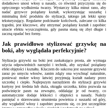
dodatkowo unosi włosy u nasady, co również przyczynia się do
optycznego wydłużenia twarzy. Wystarczy kilka minut rano, aby
nadać grzywce pożądany kształt, wykorzystując suszarkę i
minimalną ilość produktu do stylizacji, takiego jak lekki spray
teksturyzujący. Regularne podcinanie końcówek, zalecane co kilka
tygodni, jest kluczowe, aby utrzymać pożądany kształt i zapobiec
utracie efektu wyszczuplenia, gdy pasma staną się zbyt długie i
zaczną opadać bez formy.
Jak prawidłowo stylizować grzywkę na
boki, aby wyglądała perfekcyjnie?
Stylizacja grzywki na boki jest zaskakująco prosta, ale wymaga
użycia odpowiednich narzędzi i technik, aby uzyskać pożądany
efekt objętości i kształtu. Kluczem do sukcesu jest suszenie grzywki
zaraz po umyciu włosów, zanim zdąży ona wyschnąć naturalnie,
ponieważ mokre włosy łatwiej przyjmują kształt nadany przez
szczotkę i ciepło. Najlepszym narzędziem do stylizacji grzywki
kurtyny jest średnia lub duża, okrągła szczotka, która pozwala na
podwinięcie pasm na zewnątrz, oddalając je od twarzy, co
automatycznie dodaje lekkości i objętości u nasady. Należy
pamiętać o skierowaniu strumienia powietrza z suszarki od góry,
aby wygładzić włosy i zapobiec puszeniu się, co jest szczególnie