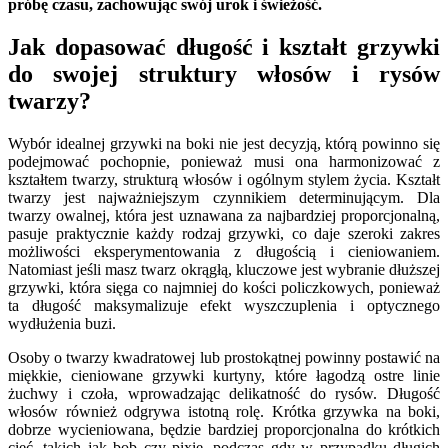
próbę czasu, zachowując swój urok i świeżość.
Jak dopasować długość i kształt grzywki
do swojej struktury włosów i rysów
twarzy?
Wybór idealnej grzywki na boki nie jest decyzją, którą powinno się
podejmować pochopnie, ponieważ musi ona harmonizować z
kształtem twarzy, strukturą włosów i ogólnym stylem życia. Kształt
twarzy jest najważniejszym czynnikiem determinującym. Dla
twarzy owalnej, która jest uznawana za najbardziej proporcjonalną,
pasuje praktycznie każdy rodzaj grzywki, co daje szeroki zakres
możliwości eksperymentowania z długością i cieniowaniem.
Natomiast jeśli masz twarz okrągłą, kluczowe jest wybranie dłuższej
grzywki, która sięga co najmniej do kości policzkowych, ponieważ
ta długość maksymalizuje efekt wyszczuplenia i optycznego
wydłużenia buzi.
Osoby o twarzy kwadratowej lub prostokątnej powinny postawić na
miękkie, cieniowane grzywki kurtyny, które łagodzą ostre linie
żuchwy i czoła, wprowadzając delikatność do rysów. Długość
włosów również odgrywa istotną rolę. Krótka grzywka na boki,
dobrze wycieniowana, będzie bardziej proporcjonalna do krótkich
cięć, takich jak bob czy pixie, podczas gdy w przypadku długich