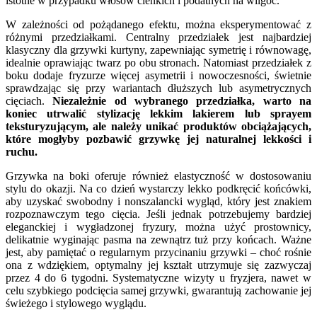
istotne w przypadku włosów cienkich i podatnych na wilgoć.
W zależności od pożądanego efektu, można eksperymentować z
różnymi przedziałkami. Centralny przedziałek jest najbardziej
klasyczny dla grzywki kurtyny, zapewniając symetrię i równowagę,
idealnie oprawiając twarz po obu stronach. Natomiast przedziałek z
boku dodaje fryzurze więcej asymetrii i nowoczesności, świetnie
sprawdzając się przy wariantach dłuższych lub asymetrycznych
cięciach.
Niezależnie od wybranego przedziałka, warto na
koniec utrwalić stylizację lekkim lakierem lub sprayem
teksturyzującym, ale należy unikać produktów obciążających,
które mogłyby pozbawić grzywkę jej naturalnej lekkości i
ruchu.
Grzywka na boki oferuje również elastyczność w dostosowaniu
stylu do okazji. Na co dzień wystarczy lekko podkręcić końcówki,
aby uzyskać swobodny i nonszalancki wygląd, który jest znakiem
rozpoznawczym tego cięcia. Jeśli jednak potrzebujemy bardziej
eleganckiej i wygładzonej fryzury, można użyć prostownicy,
delikatnie wyginając pasma na zewnątrz tuż przy końcach. Ważne
jest, aby pamiętać o regularnym przycinaniu grzywki – choć rośnie
ona z wdziękiem, optymalny jej kształt utrzymuje się zazwyczaj
przez 4 do 6 tygodni. Systematyczne wizyty u fryzjera, nawet w
celu szybkiego podcięcia samej grzywki, gwarantują zachowanie jej
świeżego i stylowego wyglądu.