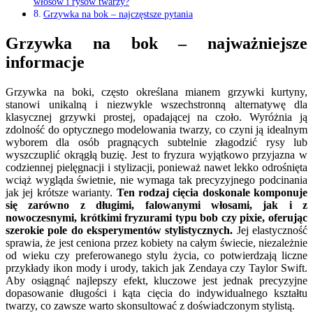
włosów i rysów twarzy?
Grzywka na bok – najczęstsze pytania
Grzywka na bok – najważniejsze
informacje
Grzywka na boki, często określana mianem grzywki kurtyny,
stanowi unikalną i niezwykle wszechstronną alternatywę dla
klasycznej grzywki prostej, opadającej na czoło. Wyróżnia ją
zdolność do optycznego modelowania twarzy, co czyni ją idealnym
wyborem dla osób pragnących subtelnie złagodzić rysy lub
wyszczuplić okrągłą buzię. Jest to fryzura wyjątkowo przyjazna w
codziennej pielęgnacji i stylizacji, ponieważ nawet lekko odrośnięta
wciąż wygląda świetnie, nie wymaga tak precyzyjnego podcinania
jak jej krótsze warianty.
Ten rodzaj cięcia doskonale komponuje
się zarówno z długimi, falowanymi włosami, jak i z
nowoczesnymi, krótkimi fryzurami typu bob czy pixie, oferując
szerokie pole do eksperymentów stylistycznych.
Jej elastyczność
sprawia, że jest ceniona przez kobiety na całym świecie, niezależnie
od wieku czy preferowanego stylu życia, co potwierdzają liczne
przykłady ikon mody i urody, takich jak Zendaya czy Taylor Swift.
Aby osiągnąć najlepszy efekt, kluczowe jest jednak precyzyjne
dopasowanie długości i kąta cięcia do indywidualnego kształtu
twarzy, co zawsze warto skonsultować z doświadczonym stylistą.