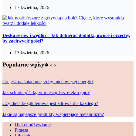
17 kwietnia, 2026
Deska serów i wędlin – Jak dobierać dodatki, owoce i orzechy,
by zachwycić gości?
13 kwietnia, 2026
Popularne wpisy
Co jeść na śniadanie, żeby mieć więcej energii?
Jak schudnąć 5 kg w miesiąc bez efektu jojo?
Czy dieta bezglutenowa jest zdrowa dla każdego?
Jakie są najlepsze produkty wspierające metabolizm?
Dieta i odżywianie
Fitness
Lifestyle