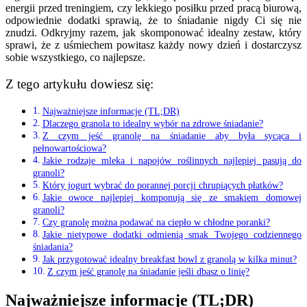
energii przed treningiem, czy lekkiego posiłku przed pracą biurową,
odpowiednie dodatki sprawią, że to śniadanie nigdy Ci się nie
znudzi. Odkryjmy razem, jak skomponować idealny zestaw, który
sprawi, że z uśmiechem powitasz każdy nowy dzień i dostarczysz
sobie wszystkiego, co najlepsze.
Z tego artykułu dowiesz się:
Najważniejsze informacje (TL;DR)
Dlaczego granola to idealny wybór na zdrowe śniadanie?
Z czym jeść granolę na śniadanie aby była sycąca i
pełnowartościowa?
Jakie rodzaje mleka i napojów roślinnych najlepiej pasują do
granoli?
Który jogurt wybrać do porannej porcji chrupiących płatków?
Jakie owoce najlepiej komponują się ze smakiem domowej
granoli?
Czy granolę można podawać na ciepło w chłodne poranki?
Jakie nietypowe dodatki odmienią smak Twojego codziennego
śniadania?
Jak przygotować idealny breakfast bowl z granolą w kilka minut?
Z czym jeść granolę na śniadanie jeśli dbasz o linię?
Najważniejsze informacje (TL;DR)