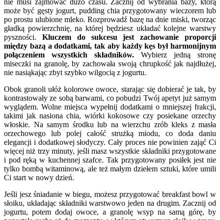
nie musi zajmować dużo czasu. Zacznij od wybrania bazy, którą
może być gęsty jogurt, pudding chia przygotowany wieczorem lub
po prostu ulubione mleko. Rozprowadź bazę na dnie miski, tworząc
gładką powierzchnię, na której będziesz układać kolejne warstwy
pyszności.
Kluczem do sukcesu jest zachowanie proporcji
między bazą a dodatkami, tak aby każdy kęs był harmonijnym
połączeniem wszystkich składników.
Wybierz jedną stronę
miseczki na granolę, by zachowała swoją chrupkość jak najdłużej,
nie nasiąkając zbyt szybko wilgocią z jogurtu.
Obok granoli ułóż kolorowe owoce, starając się dobierać je tak, by
kontrastowały ze sobą barwami, co pobudzi Twój apetyt już samym
wyglądem. Wolne miejsca wypełnij dodatkami o mniejszej frakcji,
takimi jak nasiona chia, wiórki kokosowe czy posiekane orzechy
włoskie. Na samym środku lub na wierzchu zrób kleks z masła
orzechowego lub polej całość strużką miodu, co doda daniu
elegancji i dodatkowej słodyczy. Cały proces nie powinien zająć Ci
więcej niż trzy minuty, jeśli masz wszystkie składniki przygotowane
i pod ręką w kuchennej szafce. Tak przygotowany posiłek jest nie
tylko bombą witaminową, ale też małym dziełem sztuki, które umili
Ci start w nowy dzień.
Jeśli jesz śniadanie w biegu, możesz przygotować breakfast bowl w
słoiku, układając składniki warstwowo jeden na drugim. Zacznij od
jogurtu, potem dodaj owoce, a granolę wsyp na samą górę, by