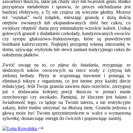
zawartości tłuszczu, takie jak chudy skyr lub twarożek grani. Białko
przyspiesza metabolizm i sprawia, że proces odchudzania jest
bardziej efektywny, a Ty nie czujesz się wiecznie głodny. Możesz
też "oszukać" swój żołądek, mieszając granolę z dużą ilością
otrębów owsianych lub ekspandowanych zbóż bez cukru, co
zwiększy objętość dania przy minimalnym wzroście kalorii. Unikaj
gotowych granoli z dodatkiem czekolady, kandyzowanych owoców
czy syropu glukozowo–fruktozowego, które są prawdziwymi
bombami kalorycznymi. Najlepiej przygotuj własną mieszankę w
domu, używając erytrytolu lub stewii zamiast tradycyjnego cukru do
osłodzenia płatków.
Zwróć uwagę na to, co pijesz do śniadania, rezygnując ze
słodzonych soków owocowych na rzecz wody z cytryną lub
zielonej herbaty. Płyny te wspomogą trawienie i pomogą w
eliminacji toksyn z organizmu, co jest istotne przy każdej diecie
redukcyjnej. Jeśli Twoja granola zawiera dużo orzechów, zrezygnuj
już z dodawania kolejnej porcji tłuszczu w postaci masła
orzechowego czy awokado. Pamiętaj, że kluczem jest balans i
świadomość tego, co ląduje na Twoim talerzu, a nie restrykcyjne
zakazy, które trudno utrzymać na dłuższą metę. Granola jedzona z
głową może być Twoim sprzymierzeńcem w walce o wymarzoną
sylwetkę, dostarczając energii do ćwiczeń i poprawiając nastrój.