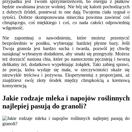
przypadku jest Twoim sprzymierzeńcem, bo energia z płatków
będzie uwalniana jeszcze wolniej. Nie bój się kalorii pochodzących
z dobrych źródeł, ponieważ to one dają Twojemu ciału sygnał o
sytości. Dobrze skomponowana miseczka powinna zawierać coś
chrupiącego, coś miękkiego i coś, co nada całości odpowiednią
wilgotność.
Nie zapominaj o nawodnieniu, które możesz przemycić
bezpośrednio w posiłku, wybierając bardziej płynne bazy. Jeśli
Twoja granola jest bardzo sucha i twarda, pozwól jej chwilę
nasiąknąć wybranym dodatkiem, aby smaki się przegryzły. Możesz
też dorzucić nasiona chia, które po namoczeniu pęcznieją i tworzą
delikatny żel, dodatkowo wypełniając żołądek. Taki zabieg sprawi,
że porcja, która wydaje się mała, w rzeczywistości okaże się
niezwykle treściwa i pożywna. Eksperymentuj z proporcjami, aż
znajdziesz swój złoty środek między chrupkością a kremową
konsystencją.
Jakie rodzaje mleka i napojów roślinnych
najlepiej pasują do granoli?