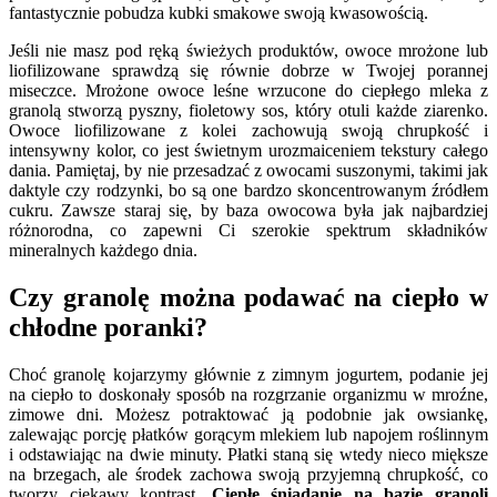
fantastycznie pobudza kubki smakowe swoją kwasowością.
Jeśli nie masz pod ręką świeżych produktów, owoce mrożone lub
liofilizowane sprawdzą się równie dobrze w Twojej porannej
miseczce. Mrożone owoce leśne wrzucone do ciepłego mleka z
granolą stworzą pyszny, fioletowy sos, który otuli każde ziarenko.
Owoce liofilizowane z kolei zachowują swoją chrupkość i
intensywny kolor, co jest świetnym urozmaiceniem tekstury całego
dania. Pamiętaj, by nie przesadzać z owocami suszonymi, takimi jak
daktyle czy rodzynki, bo są one bardzo skoncentrowanym źródłem
cukru. Zawsze staraj się, by baza owocowa była jak najbardziej
różnorodna, co zapewni Ci szerokie spektrum składników
mineralnych każdego dnia.
Czy granolę można podawać na ciepło w
chłodne poranki?
Choć granolę kojarzymy głównie z zimnym jogurtem, podanie jej
na ciepło to doskonały sposób na rozgrzanie organizmu w mroźne,
zimowe dni. Możesz potraktować ją podobnie jak owsiankę,
zalewając porcję płatków gorącym mlekiem lub napojem roślinnym
i odstawiając na dwie minuty. Płatki staną się wtedy nieco miększe
na brzegach, ale środek zachowa swoją przyjemną chrupkość, co
tworzy ciekawy kontrast.
Ciepłe śniadanie na bazie granoli