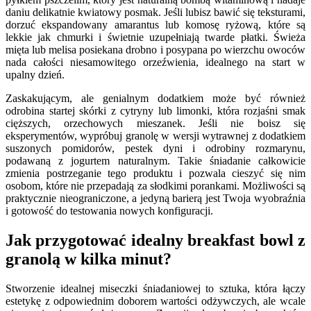
daniu delikatnie kwiatowy posmak. Jeśli lubisz bawić się teksturami,
dorzuć ekspandowany amarantus lub komosę ryżową, które są
lekkie jak chmurki i świetnie uzupełniają twarde płatki. Świeża
mięta lub melisa posiekana drobno i posypana po wierzchu owoców
nada całości niesamowitego orzeźwienia, idealnego na start w
upalny dzień.
Zaskakującym, ale genialnym dodatkiem może być również
odrobina startej skórki z cytryny lub limonki, która rozjaśni smak
cięższych, orzechowych mieszanek. Jeśli nie boisz się
eksperymentów, wypróbuj granolę w wersji wytrawnej z dodatkiem
suszonych pomidorów, pestek dyni i odrobiny rozmarynu,
podawaną z jogurtem naturalnym. Takie śniadanie całkowicie
zmienia postrzeganie tego produktu i pozwala cieszyć się nim
osobom, które nie przepadają za słodkimi porankami. Możliwości są
praktycznie nieograniczone, a jedyną barierą jest Twoja wyobraźnia
i gotowość do testowania nowych konfiguracji.
Jak przygotować idealny breakfast bowl z
granolą w kilka minut?
Stworzenie idealnej miseczki śniadaniowej to sztuka, która łączy
estetykę z odpowiednim doborem wartości odżywczych, ale wcale