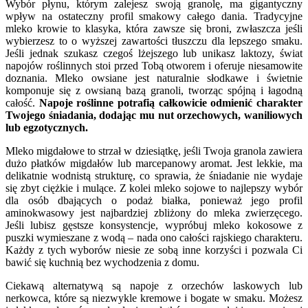
Wybór płynu, którym zalejesz swoją granolę, ma gigantyczny
wpływ na ostateczny profil smakowy całego dania. Tradycyjne
mleko krowie to klasyka, która zawsze się broni, zwłaszcza jeśli
wybierzesz to o wyższej zawartości tłuszczu dla lepszego smaku.
Jeśli jednak szukasz czegoś lżejszego lub unikasz laktozy, świat
napojów roślinnych stoi przed Tobą otworem i oferuje niesamowite
doznania. Mleko owsiane jest naturalnie słodkawe i świetnie
komponuje się z owsianą bazą granoli, tworząc spójną i łagodną
całość.
Napoje roślinne potrafią całkowicie odmienić charakter
Twojego śniadania, dodając mu nut orzechowych, waniliowych
lub egzotycznych.
Mleko migdałowe to strzał w dziesiątkę, jeśli Twoja granola zawiera
dużo płatków migdałów lub marcepanowy aromat. Jest lekkie, ma
delikatnie wodnistą strukturę, co sprawia, że śniadanie nie wydaje
się zbyt ciężkie i mulące. Z kolei mleko sojowe to najlepszy wybór
dla osób dbających o podaż białka, ponieważ jego profil
aminokwasowy jest najbardziej zbliżony do mleka zwierzęcego.
Jeśli lubisz gęstsze konsystencje, wypróbuj mleko kokosowe z
puszki wymieszane z wodą – nada ono całości rajskiego charakteru.
Każdy z tych wyborów niesie ze sobą inne korzyści i pozwala Ci
bawić się kuchnią bez wychodzenia z domu.
Ciekawą alternatywą są napoje z orzechów laskowych lub
nerkowca, które są niezwykle kremowe i bogate w smaku. Możesz