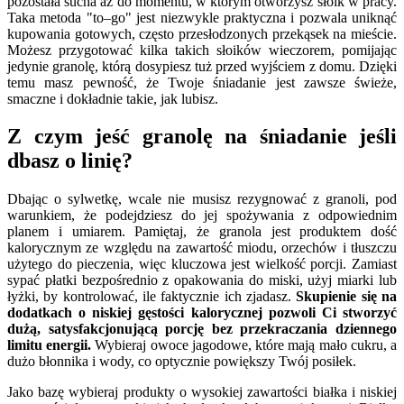
pozostała sucha aż do momentu, w którym otworzysz słoik w pracy.
Taka metoda "to–go" jest niezwykle praktyczna i pozwala uniknąć
kupowania gotowych, często przesłodzonych przekąsek na mieście.
Możesz przygotować kilka takich słoików wieczorem, pomijając
jedynie granolę, którą dosypiesz tuż przed wyjściem z domu. Dzięki
temu masz pewność, że Twoje śniadanie jest zawsze świeże,
smaczne i dokładnie takie, jak lubisz.
Z czym jeść granolę na śniadanie jeśli
dbasz o linię?
Dbając o sylwetkę, wcale nie musisz rezygnować z granoli, pod
warunkiem, że podejdziesz do jej spożywania z odpowiednim
planem i umiarem. Pamiętaj, że granola jest produktem dość
kalorycznym ze względu na zawartość miodu, orzechów i tłuszczu
użytego do pieczenia, więc kluczowa jest wielkość porcji. Zamiast
sypać płatki bezpośrednio z opakowania do miski, użyj miarki lub
łyżki, by kontrolować, ile faktycznie ich zjadasz.
Skupienie się na
dodatkach o niskiej gęstości kalorycznej pozwoli Ci stworzyć
dużą, satysfakcjonującą porcję bez przekraczania dziennego
limitu energii.
Wybieraj owoce jagodowe, które mają mało cukru, a
dużo błonnika i wody, co optycznie powiększy Twój posiłek.
Jako bazę wybieraj produkty o wysokiej zawartości białka i niskiej