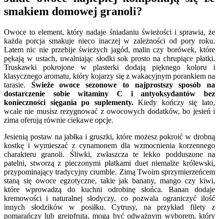
smakiem domowej granoli?
Owoce to element, który nadaje śniadaniu świeżości i sprawia, że
każda porcja smakuje nieco inaczej w zależności od pory roku.
Latem nic nie przebije świeżych jagód, malin czy borówek, które
pękają w ustach, uwalniając słodki sok prosto na chrupiące płatki.
Truskawki pokrojone w plasterki dodają pięknego koloru i
klasycznego aromatu, który kojarzy się z wakacyjnym porankiem na
tarasie.
Świeże owoce sezonowe to najprostszy sposób na
dostarczenie sobie witaminy C i antyoksydantów bez
konieczności sięgania po suplementy.
Kiedy kończy się lato,
wcale nie musisz rezygnować z owocowych dodatków, bo jesień i
zima oferują równie ciekawe opcje.
Jesienią postaw na jabłka i gruszki, które możesz pokroić w drobną
kostkę i wymieszać z cynamonem dla wzmocnienia korzennego
charakteru granoli. Śliwki, zwłaszcza te lekko podduszone na
patelni, stworzą z pieczonymi płatkami duet niemalże królewski,
przypominający tradycyjny crumble. Zimą Twoim sprzymierzeńcem
staną się owoce egzotyczne, takie jak banany, mango czy kiwi,
które wprowadzą do kuchni odrobinę słońca. Banan dodaje
kremowości i naturalnej słodyczy, co pozwala ograniczyć ilość
innych słodzików w posiłku. Cytrusy, na przykład filety z
pomarańczy lub grejpfruta, mogą być odważnym wyborem, który