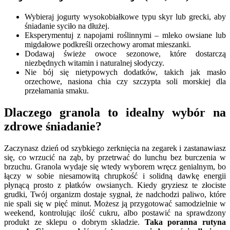
Wybieraj jogurty wysokobiałkowe typu skyr lub grecki, aby
śniadanie syciło na dłużej.
Eksperymentuj z napojami roślinnymi – mleko owsiane lub
migdałowe podkreśli orzechowy aromat mieszanki.
Dodawaj świeże owoce sezonowe, które dostarczą
niezbędnych witamin i naturalnej słodyczy.
Nie bój się nietypowych dodatków, takich jak masło
orzechowe, nasiona chia czy szczypta soli morskiej dla
przełamania smaku.
Dlaczego granola to idealny wybór na
zdrowe śniadanie?
Zaczynasz dzień od szybkiego zerknięcia na zegarek i zastanawiasz
się, co wrzucić na ząb, by przetrwać do lunchu bez burczenia w
brzuchu. Granola wydaje się wtedy wyborem wręcz genialnym, bo
łączy w sobie niesamowitą chrupkość i solidną dawkę energii
płynącą prosto z płatków owsianych. Kiedy gryziesz te złociste
grudki, Twój organizm dostaje sygnał, że nadchodzi paliwo, które
nie spali się w pięć minut. Możesz ją przygotować samodzielnie w
weekend, kontrolując ilość cukru, albo postawić na sprawdzony
produkt ze sklepu o dobrym składzie.
Taka poranna rutyna