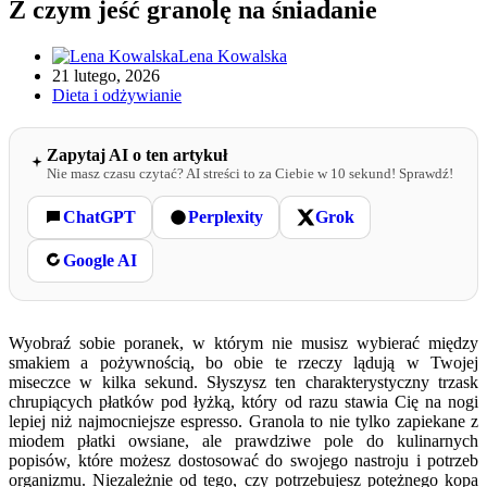
Z czym jeść granolę na śniadanie
Lena Kowalska
21 lutego, 2026
Dieta i odżywianie
Zapytaj AI o ten artykuł
Nie masz czasu czytać? AI streści to za Ciebie w 10 sekund! Sprawdź!
ChatGPT
Perplexity
Grok
Google AI
Wyobraź sobie poranek, w którym nie musisz wybierać między
smakiem a pożywnością, bo obie te rzeczy lądują w Twojej
miseczce w kilka sekund. Słyszysz ten charakterystyczny trzask
chrupiących płatków pod łyżką, który od razu stawia Cię na nogi
lepiej niż najmocniejsze espresso. Granola to nie tylko zapiekane z
miodem płatki owsiane, ale prawdziwe pole do kulinarnych
popisów, które możesz dostosować do swojego nastroju i potrzeb
organizmu. Niezależnie od tego, czy potrzebujesz potężnego kopa