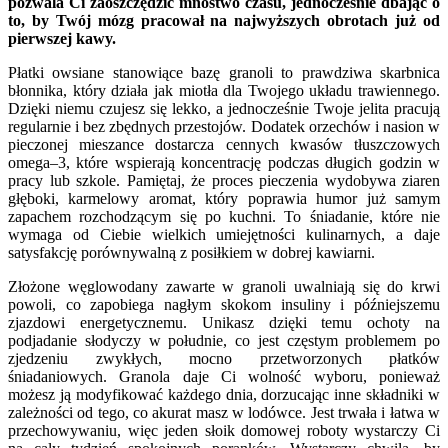
pozwala Ci zaoszczędzić mnóstwo czasu, jednocześnie dbając o
to, by Twój mózg pracował na najwyższych obrotach już od
pierwszej kawy.
Płatki owsiane stanowiące bazę granoli to prawdziwa skarbnica
błonnika, który działa jak miotła dla Twojego układu trawiennego.
Dzięki niemu czujesz się lekko, a jednocześnie Twoje jelita pracują
regularnie i bez zbędnych przestojów. Dodatek orzechów i nasion w
pieczonej mieszance dostarcza cennych kwasów tłuszczowych
omega–3, które wspierają koncentrację podczas długich godzin w
pracy lub szkole. Pamiętaj, że proces pieczenia wydobywa ziaren
głęboki, karmelowy aromat, który poprawia humor już samym
zapachem rozchodzącym się po kuchni. To śniadanie, które nie
wymaga od Ciebie wielkich umiejętności kulinarnych, a daje
satysfakcję porównywalną z posiłkiem w dobrej kawiarni.
Złożone węglowodany zawarte w granoli uwalniają się do krwi
powoli, co zapobiega nagłym skokom insuliny i późniejszemu
zjazdowi energetycznemu. Unikasz dzięki temu ochoty na
podjadanie słodyczy w południe, co jest częstym problemem po
zjedzeniu zwykłych, mocno przetworzonych płatków
śniadaniowych. Granola daje Ci wolność wyboru, ponieważ
możesz ją modyfikować każdego dnia, dorzucając inne składniki w
zależności od tego, co akurat masz w lodówce. Jest trwała i łatwa w
przechowywaniu, więc jeden słoik domowej roboty wystarczy Ci