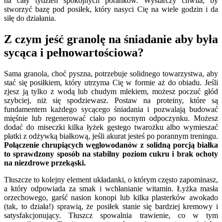
na cały tydzień spokojnych poranków. Wystarczy chwila, by
stworzyć bazę pod posiłek, który nasyci Cię na wiele godzin i da
siłę do działania.
Z czym jeść granolę na śniadanie aby była
sycąca i pełnowartościowa?
Sama granola, choć pyszna, potrzebuje solidnego towarzystwa, aby
stać się posiłkiem, który utrzyma Cię w formie aż do obiadu. Jeśli
zjesz ją tylko z wodą lub chudym mlekiem, możesz poczuć głód
szybciej, niż się spodziewasz. Postaw na proteiny, które są
fundamentem każdego sycącego śniadania i pozwalają budować
mięśnie lub regenerować ciało po nocnym odpoczynku. Możesz
dodać do miseczki kilka łyżek gęstego twarożku albo wymieszać
płatki z odżywką białkową, jeśli akurat jesteś po porannym treningu.
Połączenie chrupiących węglowodanów z solidną porcją białka
to sprawdzony sposób na stabilny poziom cukru i brak ochoty
na niezdrowe przekąski.
Tłuszcze to kolejny element układanki, o którym często zapominasz,
a który odpowiada za smak i wchłanianie witamin. Łyżka masła
orzechowego, garść nasion konopi lub kilka plasterków awokado
(tak, to działa!) sprawią, że posiłek stanie się bardziej kremowy i
satysfakcjonujący. Tłuszcz spowalnia trawienie, co w tym