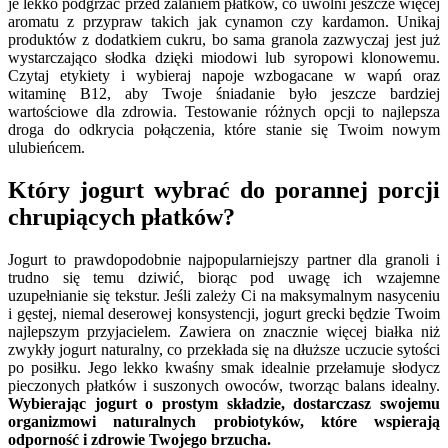
je lekko podgrzać przed zalaniem płatków, co uwolni jeszcze więcej
aromatu z przypraw takich jak cynamon czy kardamon. Unikaj
produktów z dodatkiem cukru, bo sama granola zazwyczaj jest już
wystarczająco słodka dzięki miodowi lub syropowi klonowemu.
Czytaj etykiety i wybieraj napoje wzbogacane w wapń oraz
witaminę B12, aby Twoje śniadanie było jeszcze bardziej
wartościowe dla zdrowia. Testowanie różnych opcji to najlepsza
droga do odkrycia połączenia, które stanie się Twoim nowym
ulubieńcem.
Który jogurt wybrać do porannej porcji
chrupiących płatków?
Jogurt to prawdopodobnie najpopularniejszy partner dla granoli i
trudno się temu dziwić, biorąc pod uwagę ich wzajemne
uzupełnianie się tekstur. Jeśli zależy Ci na maksymalnym nasyceniu
i gęstej, niemal deserowej konsystencji, jogurt grecki będzie Twoim
najlepszym przyjacielem. Zawiera on znacznie więcej białka niż
zwykły jogurt naturalny, co przekłada się na dłuższe uczucie sytości
po posiłku. Jego lekko kwaśny smak idealnie przełamuje słodycz
pieczonych płatków i suszonych owoców, tworząc balans idealny.
Wybierając jogurt o prostym składzie, dostarczasz swojemu
organizmowi naturalnych probiotyków, które wspierają
odporność i zdrowie Twojego brzucha.