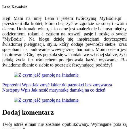
Lena Kowalska
Hej! Mam na imię Lena i jestem twórczynią MyBodie.pl –
przestrzeni dla kobiet, które chcą żyć w zgodzie ze sobą i swoim
ciałem. Doskonale wiem, jak cenne jest znalezienie balansu między
codziennymi rolami a czasem na rozwój, pasje i troskę o swoje
"MyBodie". Na blogu dzielę się inspiracjami dotyczącymi
świadomej pielęgnacji, stylu, który dodaje pewności siebie, oraz
sposobami na budowanie wewnętrznej harmonii. Moim celem jest
inspirowanie Cię, byś poczuła się wspaniale we własnej skórze, żyła
pełnią życia i z uśmiechem podejmowała każde wyzwanie. Bo
świadome dbanie o siebie to początek fascynującej podróży!
Poprzedni
Wpis
Jak zmyć lakier do paznokci bez zmywacza
Następny
Wpis
Jak nosić marynarkę damską na co dzień
Dodaj komentarz
Twój adres e-mail nie zostanie opublikowany.
Wymagane pola są