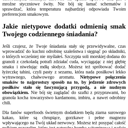
mroźne styczniowe świty. Nie bój się łamać schematów i
sprawdzać, która temperatura najbardziej odpowiada Twoim
preferencjom smakowym.
Jakie nietypowe dodatki odmienią smak
Twojego codziennego śniadania?
Jeśli czujesz, że Twoje śniadania stały się przewidywalne, czas
wprowadzić do kuchni odrobinę szaleństwa i sięgnąć po składniki,
o których wcześniej nie myślałeś. Szczypta soli morskiej dodana do
granoli z czekoladą potrafi zdziałać cuda, wyciągając z niej głębię
smaku i niwelując mdłą słodycz. Możesz też spróbować dodać
łyżeczkę tahini, czyli pasty z sezamu, która nada posiłkowi lekko
wytrawnego, chałwowego aromatu.
Nietypowe połączenia
smaków to najprostszy sposób na to, by jedzenie zdrowych
posiłków stało się fascynującą przygodą, a nie nudnym
obowiązkiem.
Nie bój się zaglądać do szafki z przyprawami, bo
granola kocha towarzystwo kardamonu, imbiru, a nawet odrobiny
chili.
Dla fanów superfoods świetnym dodatkiem będą ziarna surowego
kakao, które są chrupiące, gorzkawe i pełne magnezu
wpływającego na Twój układ nerwowy. Możesz też posypać całość
pyłkiem pszczelim, który jest naturalną bombą witaminową i nadaje