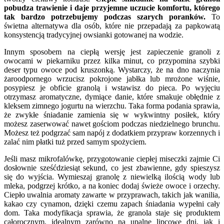
pobudza trawienie i daje przyjemne uczucie komfortu, którego
tak bardzo potrzebujemy podczas szarych poranków.
To
świetna alternatywa dla osób, które nie przepadają za papkowatą
konsystencją tradycyjnej owsianki gotowanej na wodzie.
Innym sposobem na ciepłą wersję jest zapieczenie granoli z
owocami w piekarniku przez kilka minut, co przypomina szybki
deser typu owoce pod kruszonką. Wystarczy, że na dno naczynia
żaroodpornego wrzucisz pokrojone jabłka lub mrożone wiśnie,
posypiesz je obficie granolą i wstawisz do pieca. Po wyjęciu
otrzymasz aromatyczne, dymiące danie, które smakuje obłędnie z
kleksem zimnego jogurtu na wierzchu. Taka forma podania sprawia,
że zwykłe śniadanie zamienia się w wykwintny posiłek, który
możesz zaserwować nawet gościom podczas niedzielnego brunchu.
Możesz też podgrzać sam napój z dodatkiem przypraw korzennych i
zalać nim płatki tuż przed samym spożyciem.
Jeśli masz mikrofalówkę, przygotowanie ciepłej miseczki zajmie Ci
dosłownie sześćdziesiąt sekund, co jest zbawienne, gdy spieszysz
się do wyjścia. Wymieszaj granolę z niewielką ilością wody lub
mleka, podgrzej krótko, a na koniec dodaj świeże owoce i orzechy.
Ciepło uwalnia aromaty zawarte w przyprawach, takich jak wanilia,
kakao czy cynamon, dzięki czemu zapach śniadania wypełni cały
dom. Taka modyfikacja sprawia, że granola staje się produktem
całorocznym, idealnym zarówno na upalne lipcowe dni, jak i