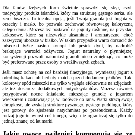
Dla fanów lżejszych form świetnie sprawdzi się skyr, czyli
tradycyjny produkt islandzki, który ma strukturę gęstego serka, ale
zero tłuszczu. To idealna opcja, jeśli Twoja granola jest bogata w
orzechy i masło, bo pozwala zachować równowagę kaloryczną
całego dania. Możesz też postawić na jogurty roślinne, na przykład
kokosowe, które są niezwykle aksamitne i aromatyczne, choć
zazwyczaj uboższe w białko. W takim przypadku warto dorzucić do
miseczki łyżkę nasion konopi lub pestek dyni, by nadrobić
brakujące wartości odżywcze. Jogurt naturalny o płynniejszej
konsystencji pozwoli natomiast granoli nieco zmięknąć, co może
być preferowane przez osoby o wrażliwszych zębach.
Jeśli masz ochotę na coś bardziej finezyjnego, wymieszaj jogurt z
odrobiną kakao lub herbaty matcha przed dodaniem płatków. Taki
kolorowy spód miseczki nie tylko wygląda efektownie na zdjęciach,
ale też dostarcza dodatkowych antyoksydantów. Możesz również
przygotować nocne śniadanie, mieszając granolę z jogurtem
wieczorem i zostawiając ją w lodówce do rana. Płatki stracą swoją
chrupkość, ale zyskają strukturę pysznego, gęstego puddingu, który
jest gotowy do zjedzenia natychmiast po przebudzeniu. Każdy
rodzaj jogurtu wnosi coś innego, więc nie ograniczaj się tylko do
jednej, znanej od lat marki.
Jakie owoce najlepiej komponują się ze