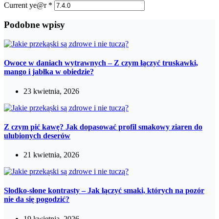
Current ye@r
*
Podobne wpisy
Owoce w daniach wytrawnych – Z czym łączyć truskawki,
mango i jabłka w obiedzie?
23 kwietnia, 2026
Z czym pić kawę? Jak dopasować profil smakowy ziaren do
ulubionych deserów
21 kwietnia, 2026
Słodko-słone kontrasty – Jak łączyć smaki, których na pozór
nie da się pogodzić?
19 kwietnia, 2026