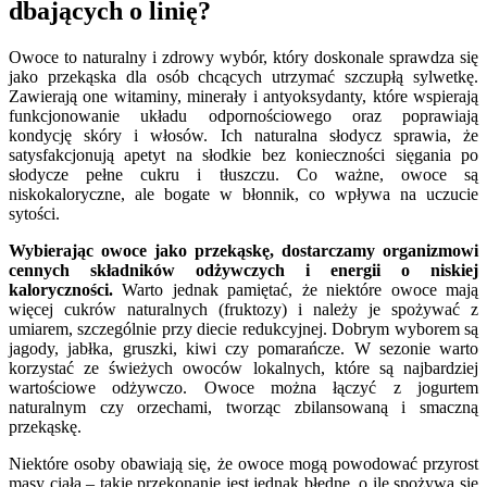
dbających o linię?
Owoce to naturalny i zdrowy wybór, który doskonale sprawdza się
jako przekąska dla osób chcących utrzymać szczupłą sylwetkę.
Zawierają one witaminy, minerały i antyoksydanty, które wspierają
funkcjonowanie układu odpornościowego oraz poprawiają
kondycję skóry i włosów. Ich naturalna słodycz sprawia, że
satysfakcjonują apetyt na słodkie bez konieczności sięgania po
słodycze pełne cukru i tłuszczu. Co ważne, owoce są
niskokaloryczne, ale bogate w błonnik, co wpływa na uczucie
sytości.
Wybierając owoce jako przekąskę, dostarczamy organizmowi
cennych składników odżywczych i energii o niskiej
kaloryczności.
Warto jednak pamiętać, że niektóre owoce mają
więcej cukrów naturalnych (fruktozy) i należy je spożywać z
umiarem, szczególnie przy diecie redukcyjnej. Dobrym wyborem są
jagody, jabłka, gruszki, kiwi czy pomarańcze. W sezonie warto
korzystać ze świeżych owoców lokalnych, które są najbardziej
wartościowe odżywczo. Owoce można łączyć z jogurtem
naturalnym czy orzechami, tworząc zbilansowaną i smaczną
przekąskę.
Niektóre osoby obawiają się, że owoce mogą powodować przyrost
masy ciała – takie przekonanie jest jednak błędne, o ile spożywa się