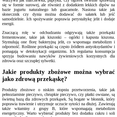
Warzywa jak marchewka, papryka, czy ogórek świetnie sprawdzą
się w formie surowej, ale również z dodatkiem lekkich dipów na
bazie jogurtu naturalnego lub guacamole. Nasiona takie jak
słonecznik czy dynia można dodawać do sałatek lub jeść
samodzielnie. Ich spożywanie poprawia perystaltykę jelit i dodaje
energii.
Znaczącą rolę w odchudzaniu odgrywają także przekąski
fermentowane, takie jak kiszonki – ogórki i kapusta kiszona.
Stymulują one florę bakteryjną jelit, co wspomaga metabolizm i
odporność. Roślinne przekąski są często źródłem antyoksydantów i
pomagają w detoksykacji organizmu. Ich regularna konsumpcja
sprzyja budowaniu nawyków żywieniowych korzystnych dla
zdrowia oraz szczupłej sylwetki.
Jakie produkty zbożowe można wybrać
jako zdrową przekąskę?
Produkty zbożowe o niskim stopniu przetworzenia, takie jak
pełnoziarniste pieczywo, chrupkie pieczywo, czy płatki owsiane, są
świetną bazą dla zdrowych przekąsek. Są bogate w błonnik, który
poprawia trawienie i utrzymuje uczucie sytości na dłużej. Zawierają
także witaminy z grupy B, które wspomagają metabolizm
energetyczny. Warto wybierać produkty bez dodatku cukru i soli