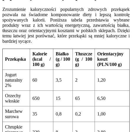
Zrozumienie kaloryczności popularnych zdrowych przekąsek
pozwala na świadome komponowanie diety i lepszą kontrolę
spożywanych kalorii. Poniższa tabela przedstawia wybrane
produkty wraz z ich wartością energetyczną, zawartością białka,
tłuszczu oraz orientacyjnymi kosztami w polskich sklepach. Dzięki
temu łatwiej jest porównać, które przekąski są mniej kaloryczne i
bardziej sycące.
Kalorie
Białko
Tłuszcze
Orientacyjny
Przekąska
(kcal /
(g / 100
(g / 100
koszt
100 g)
g)
g)
(PLN/100 g)
Jogurt
naturalny
60
3,5
2
1,20
2%
Orzechy
650
15
65
6,50
włoskie
Marchew
35
0,8
0,2
1,00
surowa
Chrupkie