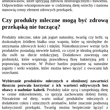
aminokwasów, które sprzyjają zdrowiu neurologicznym i trawieniu.
Odpowiednio wkomponowane w codzienną dietę orzechy i nasiona
stanowią cenny element zdrowych przekąsek.
Czy produkty mleczne mogą być zdrową
przekąską nie tuczącą?
Produkty mleczne, takie jak jogurt naturalny, twaróg czy kefir, są
doskonałym źródłem białka oraz wapnia, które są niezbędne do
utrzymania zdrowych kości i mięśni. Niskotłuszczowe wersje tych
produktów posiadają niewiele kalorii, co czyni je idealną przekąską
dla osób na diecie redukcyjnej. Dodatkowo zawierają one
probiotyki, które wspierają prawidłową florę bakteryjną jelit i
poprawiają trawienie. W Polsce bardzo popularne są naturalne
jogurty i serki wiejskie, które można łatwo łączyć z owocami lub
orzechami.
Wybieranie produktów mlecznych o obniżonej zawartości
tłuszczu pozwala korzystać z ich wartości odżywczych bez
obawy o nadmiar kalorii.
Produkty takie sycą i uzupełniają dietę
w cenne mikroelementy, co sprzyja zachowaniu dobrej formy.
Niezależnie od diety, warto unikać produktów mlecznych z
dodatkiem cukru i sztucznych aromatów, które znacznie podnoszą
kaloryczność przekąski. Twaróg można bezpiecznie łączyć z