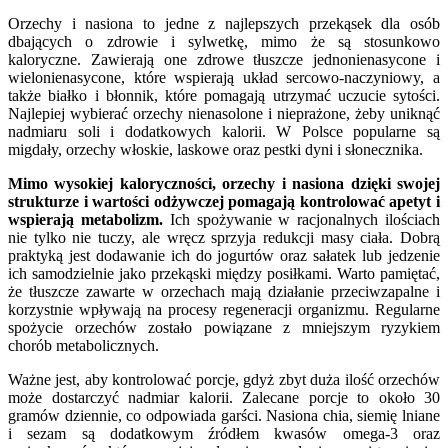
Orzechy i nasiona to jedne z najlepszych przekąsek dla osób
dbających o zdrowie i sylwetkę, mimo że są stosunkowo
kaloryczne. Zawierają one zdrowe tłuszcze jednonienasycone i
wielonienasycone, które wspierają układ sercowo-naczyniowy, a
także białko i błonnik, które pomagają utrzymać uczucie sytości.
Najlepiej wybierać orzechy nienasolone i nieprażone, żeby uniknąć
nadmiaru soli i dodatkowych kalorii. W Polsce popularne są
migdały, orzechy włoskie, laskowe oraz pestki dyni i słonecznika.
Mimo wysokiej kaloryczności, orzechy i nasiona dzięki swojej
strukturze i wartości odżywczej pomagają kontrolować apetyt i
wspierają metabolizm.
Ich spożywanie w racjonalnych ilościach
nie tylko nie tuczy, ale wręcz sprzyja redukcji masy ciała. Dobrą
praktyką jest dodawanie ich do jogurtów oraz sałatek lub jedzenie
ich samodzielnie jako przekąski między posiłkami. Warto pamiętać,
że tłuszcze zawarte w orzechach mają działanie przeciwzapalne i
korzystnie wpływają na procesy regeneracji organizmu. Regularne
spożycie orzechów zostało powiązane z mniejszym ryzykiem
chorób metabolicznych.
Ważne jest, aby kontrolować porcje, gdyż zbyt duża ilość orzechów
może dostarczyć nadmiar kalorii. Zalecane porcje to około 30
gramów dziennie, co odpowiada garści. Nasiona chia, siemię lniane
i sezam są dodatkowym źródłem kwasów omega-3 oraz