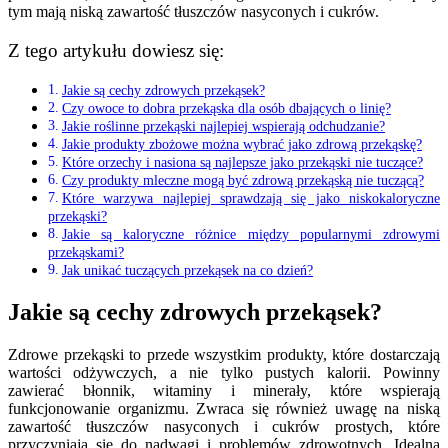
tym mają niską zawartość tłuszczów nasyconych i cukrów.
Z tego artykułu dowiesz się:
Jakie są cechy zdrowych przekąsek?
Czy owoce to dobra przekąska dla osób dbających o linię?
Jakie roślinne przekąski najlepiej wspierają odchudzanie?
Jakie produkty zbożowe można wybrać jako zdrową przekąskę?
Które orzechy i nasiona są najlepsze jako przekąski nie tuczące?
Czy produkty mleczne mogą być zdrową przekąską nie tuczącą?
Które warzywa najlepiej sprawdzają się jako niskokaloryczne
przekąski?
Jakie są kaloryczne różnice między popularnymi zdrowymi
przekąskami?
Jak unikać tuczących przekąsek na co dzień?
Jakie są cechy zdrowych przekąsek?
Zdrowe przekąski to przede wszystkim produkty, które dostarczają
wartości odżywczych, a nie tylko pustych kalorii. Powinny
zawierać błonnik, witaminy i minerały, które wspierają
funkcjonowanie organizmu. Zwraca się również uwagę na niską
zawartość tłuszczów nasyconych i cukrów prostych, które
przyczyniają się do nadwagi i problemów zdrowotnych. Idealna