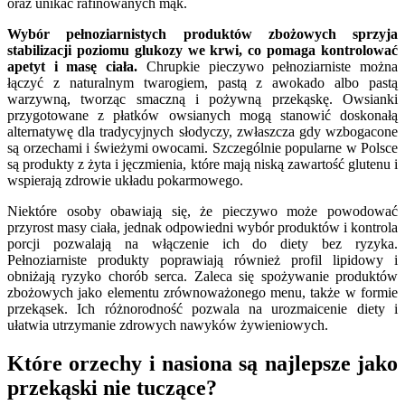
oraz unikać rafinowanych mąk.
Wybór pełnoziarnistych produktów zbożowych sprzyja
stabilizacji poziomu glukozy we krwi, co pomaga kontrolować
apetyt i masę ciała.
Chrupkie pieczywo pełnoziarniste można
łączyć z naturalnym twarogiem, pastą z awokado albo pastą
warzywną, tworząc smaczną i pożywną przekąskę. Owsianki
przygotowane z płatków owsianych mogą stanowić doskonałą
alternatywę dla tradycyjnych słodyczy, zwłaszcza gdy wzbogacone
są orzechami i świeżymi owocami. Szczególnie popularne w Polsce
są produkty z żyta i jęczmienia, które mają niską zawartość glutenu i
wspierają zdrowie układu pokarmowego.
Niektóre osoby obawiają się, że pieczywo może powodować
przyrost masy ciała, jednak odpowiedni wybór produktów i kontrola
porcji pozwalają na włączenie ich do diety bez ryzyka.
Pełnoziarniste produkty poprawiają również profil lipidowy i
obniżają ryzyko chorób serca. Zaleca się spożywanie produktów
zbożowych jako elementu zrównoważonego menu, także w formie
przekąsek. Ich różnorodność pozwala na urozmaicenie diety i
ułatwia utrzymanie zdrowych nawyków żywieniowych.
Które orzechy i nasiona są najlepsze jako
przekąski nie tuczące?