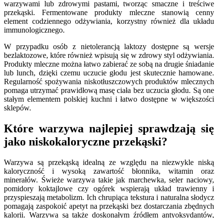
warzywami lub zdrowymi pastami, tworząc smaczne i treściwe
przekąski. Fermentowane produkty mleczne stanowią cenny
element codziennego odżywiania, korzystny również dla układu
immunologicznego.
W przypadku osób z nietolerancją laktozy dostępne są wersje
bezlaktozowe, które również wpisują się w zdrowy styl odżywiania.
Produkty mleczne można łatwo zabierać ze sobą na drugie śniadanie
lub lunch, dzięki czemu uczucie głodu jest skutecznie hamowane.
Regularność spożywania niskotłuszczowych produktów mlecznych
pomaga utrzymać prawidłową masę ciała bez uczucia głodu. Są one
stałym elementem polskiej kuchni i łatwo dostępne w większości
sklepów.
Które warzywa najlepiej sprawdzają się
jako niskokaloryczne przekąski?
Warzywa są przekąską idealną ze względu na niezwykle niską
kaloryczność i wysoką zawartość błonnika, witamin oraz
minerałów. Świeże warzywa takie jak marchewka, seler naciowy,
pomidory koktajlowe czy ogórek wspierają układ trawienny i
przyspieszają metabolizm. Ich chrupiąca tekstura i naturalna słodycz
pomagają zaspokoić apetyt na przekąski bez dostarczania zbędnych
kalorii. Warzywa są także doskonałym źródłem antyoksydantów,