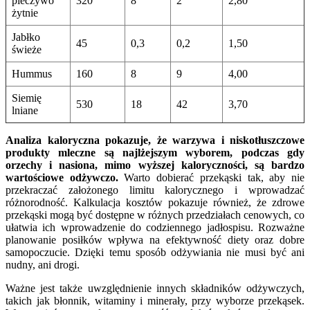
pieczywo
320
8
2
2,80
żytnie
Jabłko
45
0,3
0,2
1,50
świeże
Hummus
160
8
9
4,00
Siemię
530
18
42
3,70
lniane
Analiza kaloryczna pokazuje, że warzywa i niskotłuszczowe
produkty mleczne są najlżejszym wyborem, podczas gdy
orzechy i nasiona, mimo wyższej kaloryczności, są bardzo
wartościowe odżywczo.
Warto dobierać przekąski tak, aby nie
przekraczać założonego limitu kalorycznego i wprowadzać
różnorodność. Kalkulacja kosztów pokazuje również, że zdrowe
przekąski mogą być dostępne w różnych przedziałach cenowych, co
ułatwia ich wprowadzenie do codziennego jadłospisu. Rozważne
planowanie posiłków wpływa na efektywność diety oraz dobre
samopoczucie. Dzięki temu sposób odżywiania nie musi być ani
nudny, ani drogi.
Ważne jest także uwzględnienie innych składników odżywczych,
takich jak błonnik, witaminy i minerały, przy wyborze przekąsek.