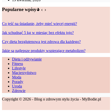
Popularne wpisy
Co jeść na śniadanie, żeby mieć więcej energii?
Jak schudnąć 5 kg w miesiąc bez efektu jojo?
Czy dieta bezglutenowa jest zdrowa dla każdego?
Jakie są najlepsze produkty wspierające metabolizm?
Dieta i odżywianie
Fitness
Lifestyle
Macierzyństwo
Moda
Porady
Uroda
Zdrowie
Copyright © 2026 - Blog o zdrowym stylu życia - MyBodie.pl