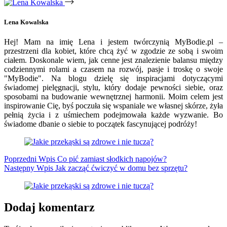
Lena Kowalska
Hej! Mam na imię Lena i jestem twórczynią MyBodie.pl –
przestrzeni dla kobiet, które chcą żyć w zgodzie ze sobą i swoim
ciałem. Doskonale wiem, jak cenne jest znalezienie balansu między
codziennymi rolami a czasem na rozwój, pasje i troskę o swoje
"MyBodie". Na blogu dzielę się inspiracjami dotyczącymi
świadomej pielęgnacji, stylu, który dodaje pewności siebie, oraz
sposobami na budowanie wewnętrznej harmonii. Moim celem jest
inspirowanie Cię, byś poczuła się wspaniale we własnej skórze, żyła
pełnią życia i z uśmiechem podejmowała każde wyzwanie. Bo
świadome dbanie o siebie to początek fascynującej podróży!
Poprzedni
Wpis
Co pić zamiast słodkich napojów?
Następny
Wpis
Jak zacząć ćwiczyć w domu bez sprzętu?
Dodaj komentarz