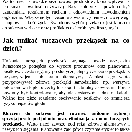
Warto mieć na uwadze sezonowość produktów, która wpływa na
ich smak i wartość odżywczą. Baza kaloryczna powinna być
uzupełniana regularnym ruchem i odpowiednim nawodnieniem
organizmu. Włączenie tych zasad ułatwia utrzymanie zdrowej wagi
i poprawia jakość życia. Świadomy wybór przekąsek jest kluczem
do sukcesu w diecie oraz profilaktyce chorób cywilizacyjnych.
Jak unikać tuczących przekąsek na co
dzień?
Unikanie tuczących przekąsek wymaga przede wszystkim
świadomego podejścia do wyboru produktów oraz planowania
posiłków. Często sięgamy po słodycze, chipsy czy słone przekąski z
przyzwyczajenia lub braku alternatywy. Zamiast tego warto
przygotowywać zdrowe przekąski samodzielnie, np. warzywa
pokrojone w słupki, orzechy lub jogurt naturalny z owocami. Porcje
powinny być kontrolowane, aby nie dostarczać nadmiaru kalorii.
Ważne jest także regularne spożywanie posiłków, co zmniejsza
ryzyko napadów głodu.
Kluczem do sukcesu jest również unikanie sytuacji
sprzyjających podjadaniu oraz eliminacja z domu tuczących
przekąsek.
Warto mieć zawsze pod ręką zdrowe alternatywy i
nawyk ich sięgania. Planowanie zakupów i czytanie etykiet to także