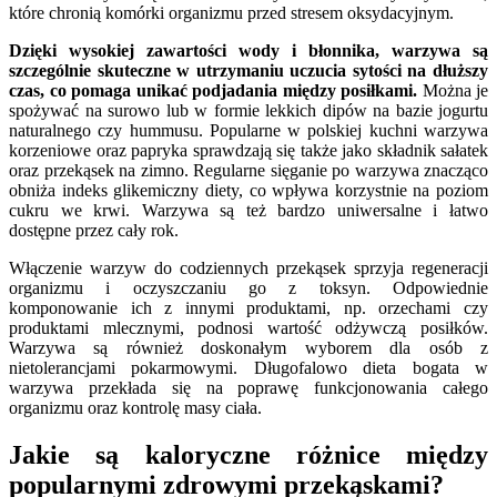
które chronią komórki organizmu przed stresem oksydacyjnym.
Dzięki wysokiej zawartości wody i błonnika, warzywa są
szczególnie skuteczne w utrzymaniu uczucia sytości na dłuższy
czas, co pomaga unikać podjadania między posiłkami.
Można je
spożywać na surowo lub w formie lekkich dipów na bazie jogurtu
naturalnego czy hummusu. Popularne w polskiej kuchni warzywa
korzeniowe oraz papryka sprawdzają się także jako składnik sałatek
oraz przekąsek na zimno. Regularne sięganie po warzywa znacząco
obniża indeks glikemiczny diety, co wpływa korzystnie na poziom
cukru we krwi. Warzywa są też bardzo uniwersalne i łatwo
dostępne przez cały rok.
Włączenie warzyw do codziennych przekąsek sprzyja regeneracji
organizmu i oczyszczaniu go z toksyn. Odpowiednie
komponowanie ich z innymi produktami, np. orzechami czy
produktami mlecznymi, podnosi wartość odżywczą posiłków.
Warzywa są również doskonałym wyborem dla osób z
nietolerancjami pokarmowymi. Długofalowo dieta bogata w
warzywa przekłada się na poprawę funkcjonowania całego
organizmu oraz kontrolę masy ciała.
Jakie są kaloryczne różnice między
popularnymi zdrowymi przekąskami?