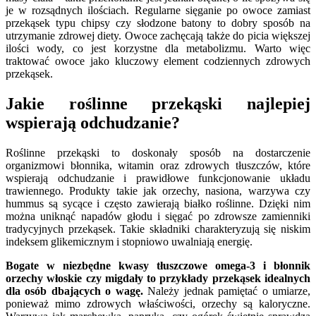
je w rozsądnych ilościach. Regularne sięganie po owoce zamiast
przekąsek typu chipsy czy słodzone batony to dobry sposób na
utrzymanie zdrowej diety. Owoce zachęcają także do picia większej
ilości wody, co jest korzystne dla metabolizmu. Warto więc
traktować owoce jako kluczowy element codziennych zdrowych
przekąsek.
Jakie roślinne przekąski najlepiej
wspierają odchudzanie?
Roślinne przekąski to doskonały sposób na dostarczenie
organizmowi błonnika, witamin oraz zdrowych tłuszczów, które
wspierają odchudzanie i prawidłowe funkcjonowanie układu
trawiennego. Produkty takie jak orzechy, nasiona, warzywa czy
hummus są sycące i często zawierają białko roślinne. Dzięki nim
można uniknąć napadów głodu i sięgać po zdrowsze zamienniki
tradycyjnych przekąsek. Takie składniki charakteryzują się niskim
indeksem glikemicznym i stopniowo uwalniają energię.
Bogate w niezbędne kwasy tłuszczowe omega-3 i błonnik
orzechy włoskie czy migdały to przykłady przekąsek idealnych
dla osób dbających o wagę.
Należy jednak pamiętać o umiarze,
ponieważ mimo zdrowych właściwości, orzechy są kaloryczne.