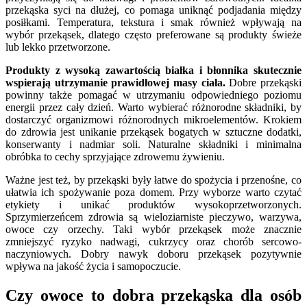
przekąska syci na dłużej, co pomaga uniknąć podjadania między
posiłkami. Temperatura, tekstura i smak również wpływają na
wybór przekąsek, dlatego często preferowane są produkty świeże
lub lekko przetworzone.
Produkty z wysoką zawartością białka i błonnika skutecznie
wspierają utrzymanie prawidłowej masy ciała.
Dobre przekąski
powinny także pomagać w utrzymaniu odpowiedniego poziomu
energii przez cały dzień. Warto wybierać różnorodne składniki, by
dostarczyć organizmowi różnorodnych mikroelementów. Krokiem
do zdrowia jest unikanie przekąsek bogatych w sztuczne dodatki,
konserwanty i nadmiar soli. Naturalne składniki i minimalna
obróbka to cechy sprzyjające zdrowemu żywieniu.
Ważne jest też, by przekąski były łatwe do spożycia i przenośne, co
ułatwia ich spożywanie poza domem. Przy wyborze warto czytać
etykiety i unikać produktów wysokoprzetworzonych.
Sprzymierzeńcem zdrowia są wieloziarniste pieczywo, warzywa,
owoce czy orzechy. Taki wybór przekąsek może znacznie
zmniejszyć ryzyko nadwagi, cukrzycy oraz chorób sercowo-
naczyniowych. Dobry nawyk doboru przekąsek pozytywnie
wpływa na jakość życia i samopoczucie.
Czy owoce to dobra przekąska dla osób