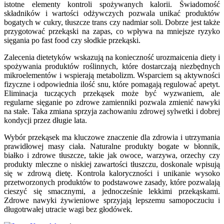
istotne elementy kontroli spożywanych kalorii. Świadomość
składników i wartości odżywczych pozwala unikać produktów
bogatych w cukry, tłuszcze trans czy nadmiar soli. Dobrze jest także
przygotować przekąski na zapas, co wpływa na mniejsze ryzyko
sięgania po fast food czy słodkie przekąski.
Zalecenia dietetyków wskazują na konieczność urozmaicenia diety i
spożywania produktów roślinnych, które dostarczają niezbędnych
mikroelementów i wspierają metabolizm. Wsparciem są aktywności
fizyczne i odpowiednia ilość snu, które pomagają regulować apetyt.
Eliminacja tuczących przekąsek może być wyzwaniem, ale
regularne sięganie po zdrowe zamienniki pozwala zmienić nawyki
na stałe. Taka zmiana sprzyja zachowaniu zdrowej sylwetki i dobrej
kondycji przez długie lata.
Wybór przekąsek ma kluczowe znaczenie dla zdrowia i utrzymania
prawidłowej masy ciała. Naturalne produkty bogate w błonnik,
białko i zdrowe tłuszcze, takie jak owoce, warzywa, orzechy czy
produkty mleczne o niskiej zawartości tłuszczu, doskonale wpisują
się w zdrową dietę. Kontrola kaloryczności i unikanie wysoko
przetworzonych produktów to podstawowe zasady, które pozwalają
cieszyć się smacznymi, a jednocześnie lekkimi przekąskami.
Zdrowe nawyki żywieniowe sprzyjają lepszemu samopoczuciu i
długotrwałej utracie wagi bez głodówek.